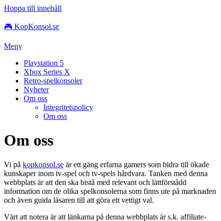
Hoppa till innehåll
🎮 KopKonsol.se
Meny
Playstation 5
Xbox Series X
Retro-spelkonsoler
Nyheter
Om oss
Integritetspolicy
Om oss
Om oss
Vi på
kopkonsol.se
är ett gäng erfarna gamers som bidra till ökade
kunskaper inom tv-spel och tv-spels hårdvara. Tanken med denna
webbplats är att den ska bistå med relevant och lättförstådd
information om de olika spelkonsolerna som finns ute på marknaden
och även guida läsaren till att göra ett vettigt val.
Värt att notera är att länkarna på denna webbplats är s.k. affiliate-