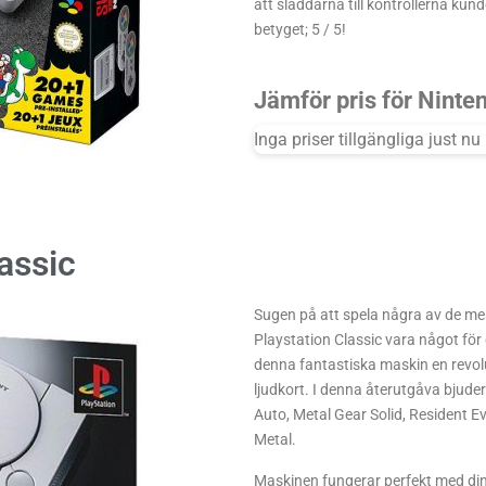
att sladdarna till kontrollerna kund
betyget; 5 / 5!
Jämför pris för Ninte
Inga priser tillgängliga just nu
assic
Sugen på att spela några av de mes
Playstation Classic vara något för
denna fantastiska maskin en revolu
ljudkort. I denna återutgåva bjude
Auto, Metal Gear Solid, Resident Evi
Metal.
Maskinen fungerar perfekt med din