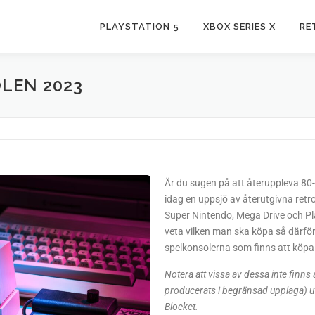
PLAYSTATION 5
XBOX SERIES X
RE
LEN 2023
Är du sugen på att återuppleva 80-o
idag en uppsjö av återutgivna retr
Super Nintendo, Mega Drive och Play
veta vilken man ska köpa så därför 
spelkonsolerna som finns att köpa
Notera att vissa av dessa inte finns 
producerats i begränsad upplaga) u
Blocket.