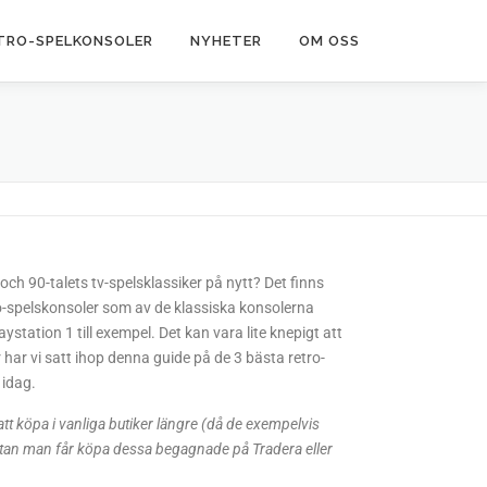
TRO-SPELKONSOLER
NYHETER
OM OSS
ch 90-talets tv-spelsklassiker på nytt? Det finns
o-spelskonsoler som av de klassiska konsolerna
station 1 till exempel. Det kan vara lite knepigt att
har vi satt ihop denna guide på de 3 bästa retro-
 idag.
att köpa i vanliga butiker längre (då de exempelvis
tan man får köpa dessa begagnade på Tradera eller