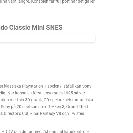
e ha varit längre. Konsolen får full pott när det gäller
ndo Classic Mini SNES
t klassiska Playstation 1-spelen? Isåfall kan Sony
 dig. När konsolen först lanserades 1995 så var
tion med sin 3D-grafik, CD-spelare och fantastiska
r Sony på 20 spel som t.ex. Tekken 3, Grand Theft
l: Director’s Cut, Final Fantasy VII och Twisted
 HD TV och du får med 2st original handkontroller