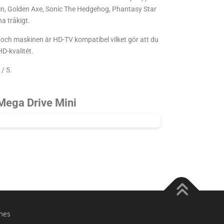
in, Golden Axe, Sonic The Hedgehog, Phantasy Star
a tråkigt.
 och maskinen är HD-TV kompatibel vilket gör att du
HD-kvalitét.
/ 5.
 Mega Drive Mini
mes