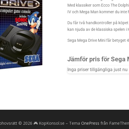
Med klassiker som Ecco The Dolph
IV och Mega Man kommer du inte h
Du får två handkontroller på köpet
kan njuda av de klassiska spelen i 
Sega Mega Drive Mini får betyget 4 
Jämför pris för Sega
Inga priser tillgängliga just nu
phovsrätt © 2026 🎮 KopKonsol.se
–
Tema
OnePress
från FameThe