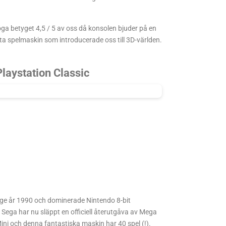
öga betyget 4,5 / 5 av oss då konsolen bjuder på en
sta spelmaskin som introducerade oss till 3D-världen.
Playstation Classic
ige år 1990 och dominerade Nintendo 8-bit
. Sega har nu släppt en officiell återutgåva av Mega
ni och denna fantastiska maskin har 40 spel (!).