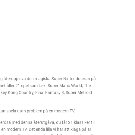
dig återuppleva den magiska Super Nintendo-eran på
ehåller 21 spel som t.ex. Super Mario World, The
onkey Kong Country, Final Fantasy 3, Super Metroid
kan spela utan problem på en modern TV.
nerösa med denna återutgåva, du får 21 klassiker till
å en modern TV. Det enda lilla vi har att klaga på är