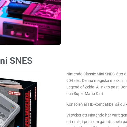
ini SNES
Nintendo Classic Mini SNES låter 
90-talet. Denna magiska maskin inn
Legend of Zelda: A link to past, D
och Super Mario Kart!
Konsolen är HD-kompatibel så du 
Vi tycker att Nintendo har varit ge
ett rimligt pris som går att spela p