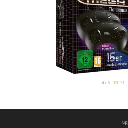
4 / 5





Up