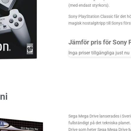
(med endast styrkors).
Sony PlayStation Classic får det h
magisk nostalgitripp till Sonys för
Jämför pris för Sony 
Inga priser tillgängliga just nu
ni
Sega Mega Drive lanserades i Sver
fullständigt på det tekniska planet
Drive som heter Sega Mega Drive Mi